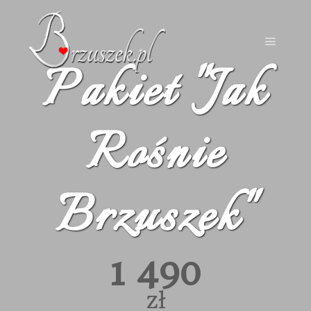
Pakiet "Jak
Rośnie
Brzuszek"
1 490
zł