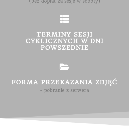
(bez dopłat za sesje w soboty)
TERMINY SESJI
CYKLICZNYCH W DNI
POWSZEDNIE
FORMA PRZEKAZANIA ZDJĘĆ
- pobranie z serwera