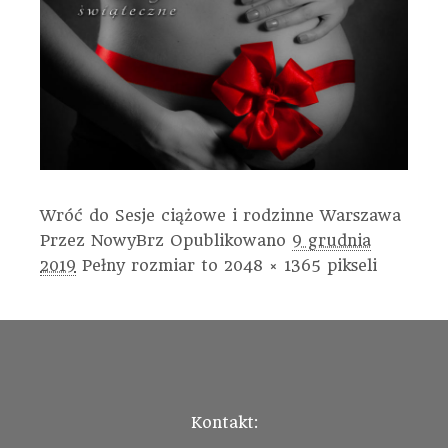
Wróć do Sesje ciążowe i rodzinne Warszawa
Przez
NowyBrz
Opublikowano
9 grudnia
2019
Pełny rozmiar to
2048 × 1365
pikseli
Kontakt: