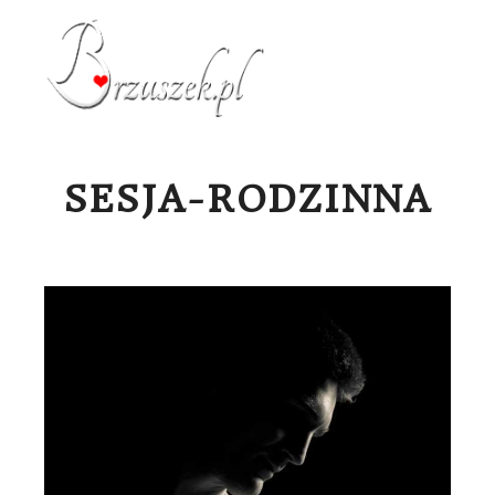
Menu g
SESJA-RODZINNA