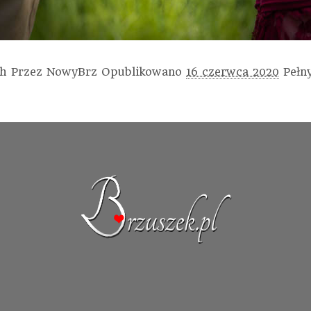
ch
Przez
NowyBrz
Opublikowano
16 czerwca 2020
Pełn