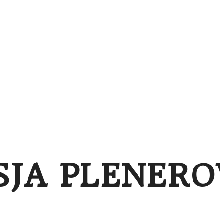
NA
PORTFOLIO
O SESJACH
BLOG
BONY
SJA PLENER