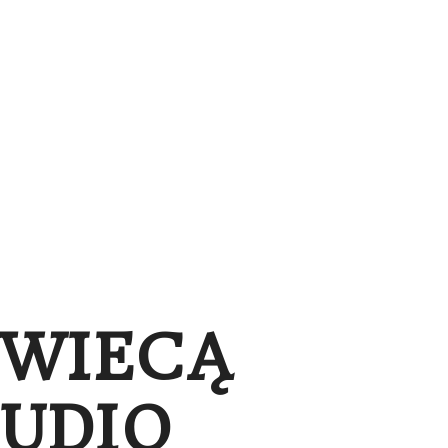
 PREZENTOWE
CENNIK
KONTAKT
ENG
ŚWIECĄ
UDIO