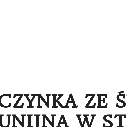
NA
PORTFOLIO
O SESJACH
BLOG
BONY
CZYNKA ZE 
UNIJNĄ W ST