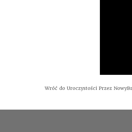
Wróć do Uroczystości
Przez
NowyB