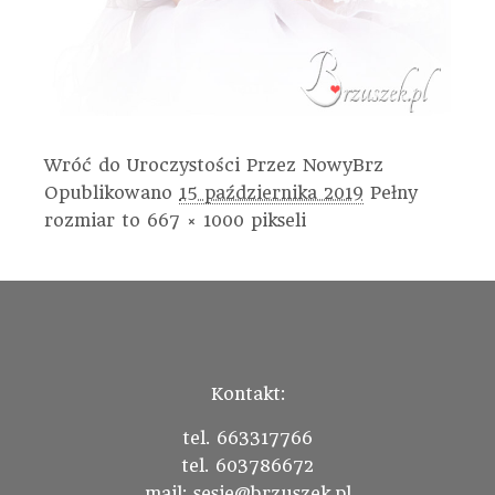
Wróć do Uroczystości
Przez
NowyBrz
Opublikowano
15 października 2019
Pełny
rozmiar to
667 × 1000
pikseli
Kontakt:
tel. 663317766
tel. 603786672
mail: sesje@brzuszek.pl