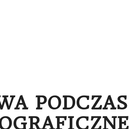
NA
PORTFOLIO
O SESJACH
BLOG
BONY
WA PODCZAS 
OGRAFICZNE