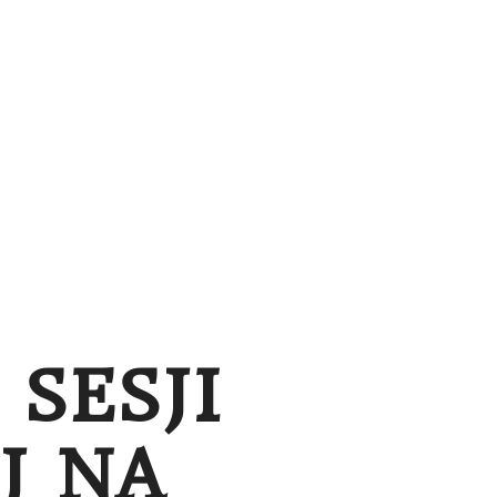
 PREZENTOWE
CENNIK
KONTAKT
ENG
SESJI
J NA