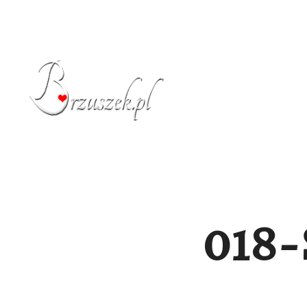
STRONA GŁÓW
018