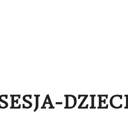
NA
PORTFOLIO
O SESJACH
BLOG
BONY
-SESJA-DZIEC