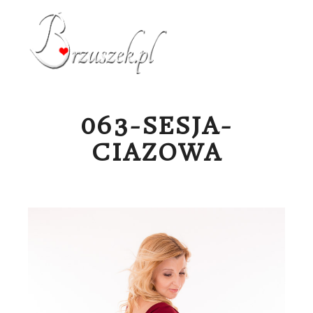
Menu g
063-SESJA-
CIAZOWA