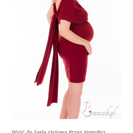
Wróć do Sesja ciążowa
Przez
NowyBrz